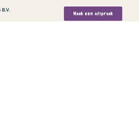
 B.V.
Maak een afspraak
05
at 113g
erblijt
 456 427 17