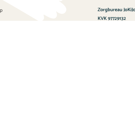
Zorgbureau JoKiJo
op
KVK 97729132
AGB code 737383
Valkenburgerstra
6325 BM Berg en T
G
oogle maps
Telefoon:
(+31) 06
info@jokijo.nl