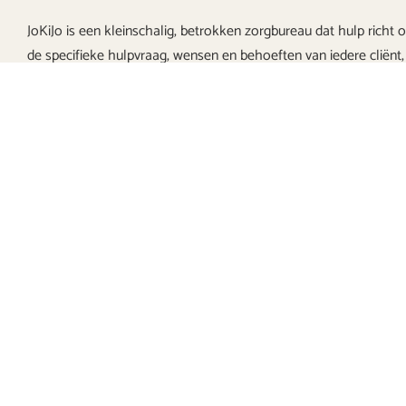
JoKiJo is een kleinschalig, betrokken zorgbureau dat hulp richt 
de specifieke hulpvraag, wensen en behoeften van iedere cliënt,
ouders(s)/verzorger(s) en omgeving. Binnen de organisatie
werken professionals met een gezamenlijke missie,
(pedagogische) visie en manieren van opvoeden. Cliënten,
ouders/verzorgers en omgeving staan bij ons te allen tijde
voorop. Duidelijke communicatie en richting en korte lijnen met
hen vinden wij dan ook erg belangrijk.